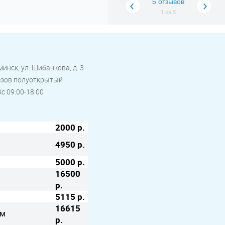
5 отзывов
ва
1
из
5
инск, ул. Шибанкова, д. 3
резов полуоткрытый
Вс 09:00-18:00
2000 р.
4950 р.
5000 р.
16500
р.
5115 р.
16615
ом
р.