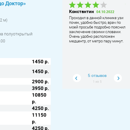
до Доктор»
Аглая
25.06.2024
Константин
С
04.10.2022
В клинике Чудо-доктор врач
В
Проходил в данной клинике узи
2 м)
#Аксёнов Юрий Анатольевич
почек, удобно быстро, врач по
Сп
моей маме проткнул кишечник
моей просьбе подробно пояснил
вр
при колоноскопии!
... Читать
заключение своими словами.
ра
еза полуоткрытый
дальше
Очень удобно расположен
пр
.00
медцентр, от метро пару минут.
уд
ва
1450 р.
1450 р.
5 отзывов
2900 р.
1
из
5
3950 р.
10850
р.
4250 р.
11150
р.
4250 р.