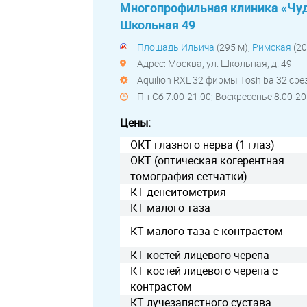
Многопрофильная клиника «Чу
Школьная 49
Площадь Ильича
(295 м),
Римская
(20
Адрес: Москва, ул. Школьная, д. 49
Aquilion RXL 32 фирмы Тoshiba 32 ср
Пн-Сб 7.00-21.00; Воскресенье 8.00-20
Цены:
ОКТ глазного нерва (1 глаз)
ОКТ (оптическая когерентная
томография сетчатки)
КТ денситометрия
КТ малого таза
КТ малого таза с контрастом
КТ костей лицевого черепа
КТ костей лицевого черепа с
контрастом
КТ лучезапястного сустава