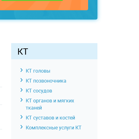
КТ
КТ головы
КТ позвоночника
КТ сосудов
КТ органов и мягких
тканей
КТ суставов и костей
Комплексные услуги КТ