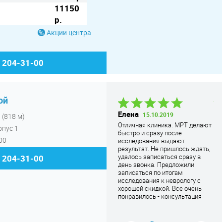
11150
р.
Акции центра
) 204-31-00
ой
Вера
Елена
М
15.10.2019
я
(818 м)
Александровна
01.11.2019
Отличная клиника. МРТ делают
По
рпус 1
Очень внимательный доктор и
быстро и сразу после
кл
00
лаборант. Уважительное
исследования выдают
фа
отношение. Все подробно
результат. Не пришлось ждать,
бо
рассказали и проконсульт
...
удалось записаться сразу в
бу
) 204-31-00
Читать дальше
день звонка. Предложили
в 
записаться по итогам
ст
исследования к неврологу с
он
хорошей скидкой. Все очень
кл
понравилось - консультация
оч
врача очень грамотная.
ад
Рекомендую!
хо
це