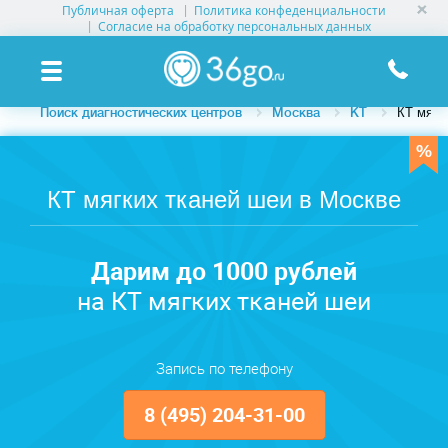
Публичная оферта
Политика конфеденциальности
УСЛУГИ КЛИНИК
Согласие на обработку персональных данных
КЛИНИКИ НА КАРТЕ
Поиск диагностических центров
Москва
КТ
КТ мягк
ПАМЯТКА ПАЦИЕНТУ
АКЦИИ
КТ мягких тканей шеи в Москве
О ПРОЕКТЕ
Дарим до 1000 рублей
на КТ мягких тканей шеи
Запись по телефону
8 (495) 204-31-00