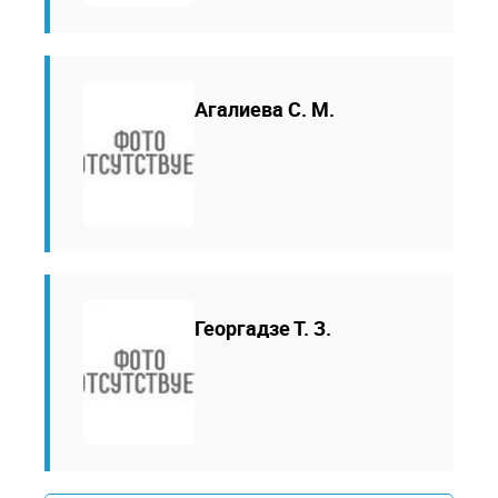
Агалиева С. М.
Георгадзе Т. З.