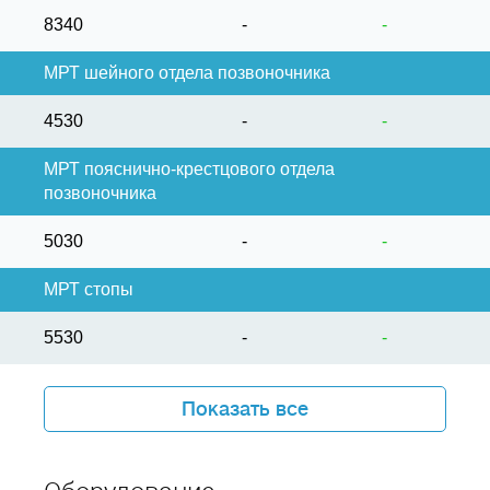
8340
-
-
МРТ шейного отдела позвоночника
4530
-
-
МРТ пояснично-крестцового отдела
позвоночника
5030
-
-
МРТ стопы
5530
-
-
Показать все