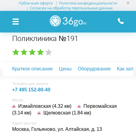
Публичная оферта
Политика конфеденциальности
УСЛУГИ КЛИНИК
Согласие на обработку персональных данных
КЛИНИКИ НА КАРТЕ
Поликлиника №191
ПАМЯТКА ПАЦИЕНТУ
АКЦИИ
Краткое описание
Цены
Оборудование
Как зап
О ПРОЕКТЕ
Телефон для записи
+7 495 152-80-40
Метро
Измайловская (4.32 км)
Первомайская
(3.14 км)
Щелковская (1.84 км)
Адрес центра
Москва, Гольяново,
ул. Алтайская, д. 13