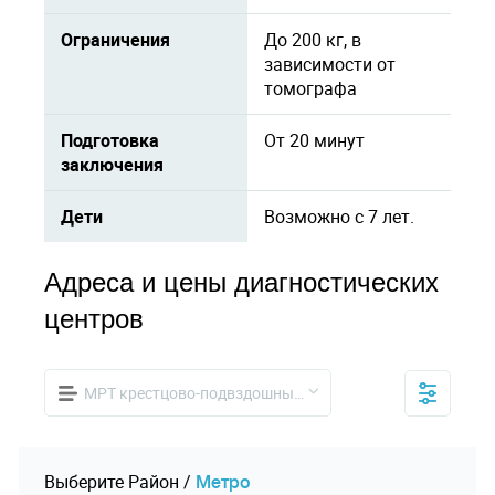
Ограничения
До 200 кг, в
зависимости от
томографа
Подготовка
От 20 минут
заключения
Дети
Возможно с 7 лет.
Адреса и цены диагностических
центров
МРТ крестцово-подвздошных сочленений
Выберите
Pайон
/
Mетро