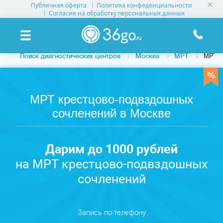
Публичная оферта
Политика конфеденциальности
УСЛУГИ КЛИНИК
Согласие на обработку персональных данных
КЛИНИКИ НА КАРТЕ
Поиск диагностических центров
Москва
МРТ
МРТ к
ПАМЯТКА ПАЦИЕНТУ
АКЦИИ
МРТ крестцово-подвздошных
сочленений в Москве
О ПРОЕКТЕ
Дарим до 1000 рублей
на МРТ крестцово-подвздошных
сочленений
Запись по телефону