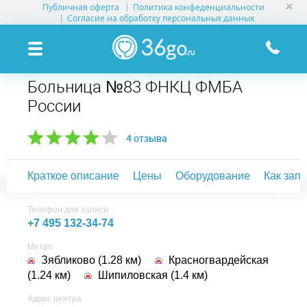
Публичная оферта
Политика конфеденциальности
УСЛУГИ КЛИНИК
Согласие на обработку персональных данных
КЛИНИКИ НА КАРТЕ
Больница №83 ФНКЦ ФМБА
ПАМЯТКА ПАЦИЕНТУ
России
АКЦИИ
4 отзыва
О ПРОЕКТЕ
Краткое описание
Цены
Оборудование
Как зап
Телефон для записи
+7 495 132-34-74
Метро
Зябликово (1.28 км)
Красногвардейская
(1.24 км)
Шипиловская (1.4 км)
Адрес центра