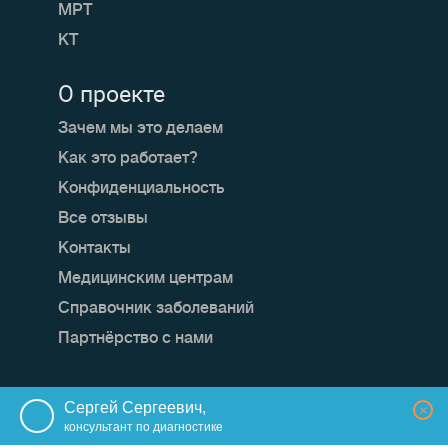
МРТ
КТ
О проекте
Зачем мы это делаем
Как это работает?
Конфиденциальность
Все отзывы
Контакты
Медицинским центрам
Справочник заболеваний
Партнёрство с нами
Мы в социальных сетях:
Сергей Сергеевич,
×
консультант по диагностике