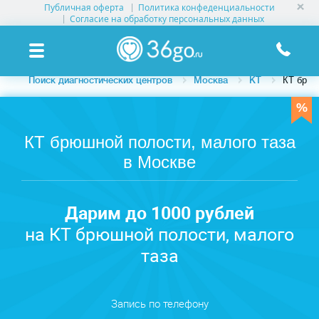
Публичная оферта
Политика конфеденциальности
УСЛУГИ КЛИНИК
Согласие на обработку персональных данных
КЛИНИКИ НА КАРТЕ
Поиск диагностических центров
Москва
КТ
КТ брюш
ПАМЯТКА ПАЦИЕНТУ
АКЦИИ
КТ брюшной полости, малого таза
в Москве
О ПРОЕКТЕ
Дарим до 1000 рублей
на КТ брюшной полости, малого
таза
Запись по телефону