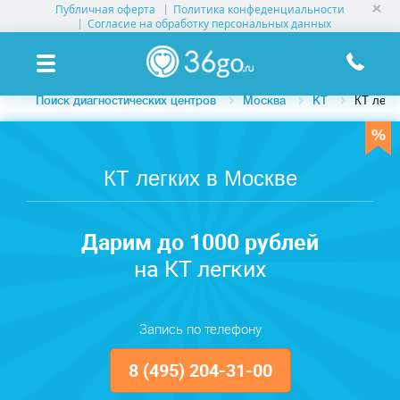
Публичная оферта
Политика конфеденциальности
УСЛУГИ КЛИНИК
Согласие на обработку персональных данных
КЛИНИКИ НА КАРТЕ
Поиск диагностических центров
Москва
КТ
КТ легк
ПАМЯТКА ПАЦИЕНТУ
АКЦИИ
КТ легких в Москве
О ПРОЕКТЕ
Дарим до 1000 рублей
на КТ легких
Запись по телефону
8 (495) 204-31-00