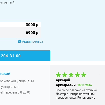
луоткрытый
3000 р.
6900 р.
Акции центра
) 204-31-00
вской
Даниил В.
08.04.2021
Аркадий
Д
осковская улица, д. 14
Нареканий к клинике нет. Все,
Аркадьевич
В
10.12.2016
олуоткрытый
быстро сделали, результаты
Все было сделано на отлично.
У 
качественные, обслуживание на
й перерыв с 8 до 9)
Доктор в центре настоящий
ра
уровне
профессионал. Рекомендую.
бы