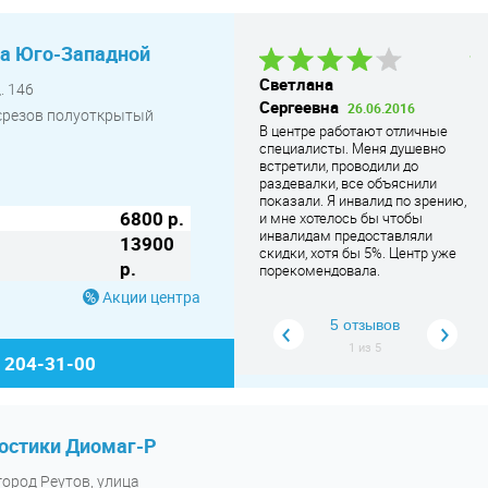
на Юго-Западной
Ольга Петровна
26.09.2016
Светлана
Л
. 146
В центре работает отличный
Сергеевна
И
26.06.2016
срезов полуоткрытый
персонал. Исследование
В центре работают отличные
Ре
проведено быстро и
специалисты. Меня душевно
до
качественно. Сотрудница
встретили, проводили до
Пе
ресепш
... Читать дальше
раздевалки, все объяснили
сп
показали. Я инвалид по зрению,
ка
6800 р.
и мне хотелось бы чтобы
вс
инвалидам предоставляли
13900
скидки, хотя бы 5%. Центр уже
р.
порекомендовала.
Акции центра
5 отзывов
1
из
5
) 204-31-00
остики Диомаг-Р
город Реутов, улица