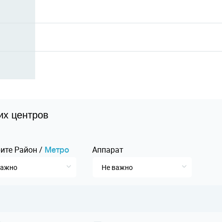
их центров
ите
Pайон
/
Аппарат
Mетро
важно
Не важно