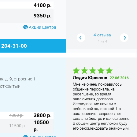
4100 р.
9350 р.
Акции центра
4 отзыва
1
из
4
) 204-31-00
Анастасия
Лидия Юрьевна
Та
22.06.2016
, д. 9, строение 1
Андреевна
26.09.2016
А
Мне не очень понравилось
луоткрытый
В центр мы подъехали немного
общение персонала, на
Вс
раньше времени на которое я
ресепшене, во время
чи
была записана. Меня сразу
заключения договора.
ап
приняли. Персона
... Читать
Исследование начали с
по
дальше
небольшой задержкой. По
да
заключению вопросов нет,
3800 р.
4300 р.
по
сделано быстро и качественно.
Пе
10500
В общем центр неплохой, буду
Бы
11500 р.
его рекомендовать знакомым.
р.
та
зн