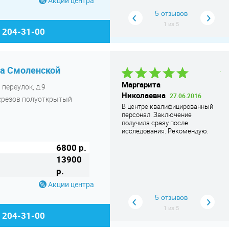
Акции центра
об
5 отзывов
1
из
5
) 204-31-00
на Смоленской
Олеся
Маргарита
Н
переулок, д.9
Владимировна
18.07.2018
Николаевна
0
27.06.2016
срезов полуоткрытый
У меня клаустрофобия, и с
В 
В центре квалифицированный
первого раза пройти МРТ у
пр
персонал. Заключение
меня не получилось.
Пе
получила сразу после
Перебороть страх мне помог
...
де
исследования. Рекомендую.
Читать дальше
до
6800 р.
пе
дв
13900
ст
р.
кл
Ма
Акции центра
ещ
5 отзывов
1
из
5
) 204-31-00