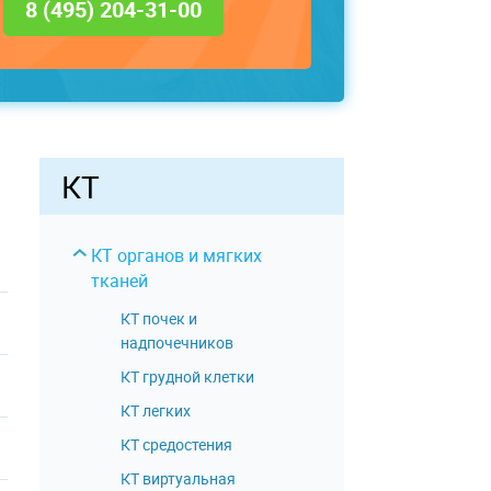
8 (495) 204-31-00
КТ
КТ органов и мягких
тканей
КТ почек и
надпочечников
КТ грудной клетки
КТ легких
КТ средостения
КТ виртуальная