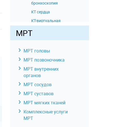
бронхоскопия
КТ сердца
КТ-виртуальная
колоноскопия/
МРТ
колонография
(толстый кишечник
и прямая кишка)
МРТ головы
КТ брюшной полости
МРТ позвоночника
КТ почек
МРТ внутренних
КТ надпочечников
органов
КТ печени
МРТ сосудов
КТ селезенки
МРТ суставов
КТ желчного пузыря
МРТ мягких тканей
КТ поджелудочной
Комплексные услуги
железы
МРТ
КТ желчного пузыря