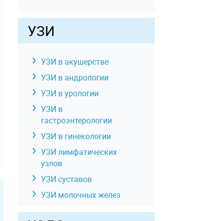
и желчных протоков
КТ забрюшинного
УЗИ
пространства
КТ брюшной
полости, малого
УЗИ в акушерстве
таза
УЗИ в андрологии
КТ малого таза
УЗИ в урологии
КТ мягких тканей
шеи
УЗИ в
гастроэнтерологии
КТ мочевой системы
(почек, мочевого
УЗИ в гинекологии
пузыря и мочевых
УЗИ лимфатических
путей)
узлов
КТ урография
УЗИ суставов
КТ головы
УЗИ молочных желез
КТ позвоночника
УЗИ отдельных органов,
КТ сосудов