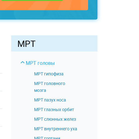
МРТ
МРТ головы
МРТ гипофиза
МРТ головного
мозга
МРТ пазух носа
МРТ глазных орбит
МРТ слюнных желез
МРТ внутреннего уха
МРТ гортани