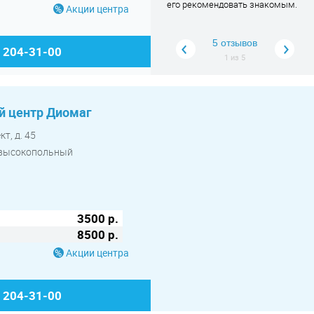
его рекомендовать знакомым.
та
Акции центра
зн
об
5 отзывов
) 204-31-00
1
из
5
 центр Диомаг
т, д. 45
й высокопольный
3500 р.
8500 р.
Акции центра
) 204-31-00