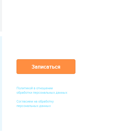
м мне не понравилось. Всем
акомым сказала, чтобы
200 000
ращались именно сюда.
ПАЦИЕНТОВ
доверили нам
свое здоровье
Записаться
Нажимая кнопку "Записаться", вы
подтверждаете ознакомление с
Политикой в отношении
обработки персональных данных
и
Согласием на обработку
персональных данных