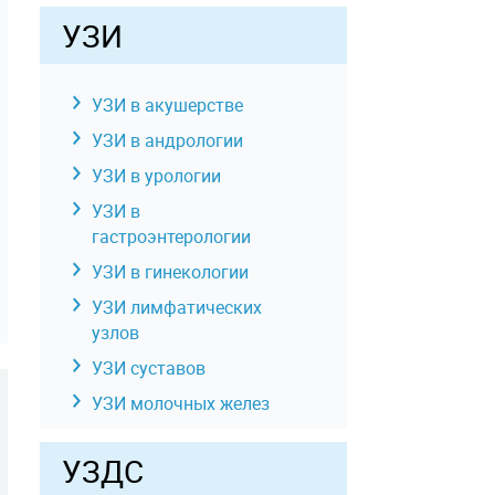
УЗИ
УЗИ в акушерстве
УЗИ в андрологии
УЗИ в урологии
УЗИ в
гастроэнтерологии
УЗИ в гинекологии
УЗИ лимфатических
узлов
УЗИ суставов
УЗИ молочных желез
УЗИ отдельных органов,
УЗДС
конечностей, зон,
отделов тела