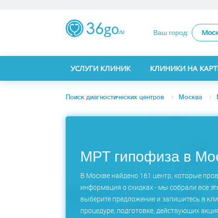
Мос
Ваш город:
УСЛУГИ КЛИНИК
КЛИНИКИ НА КАРТ
Поиск диагностических центров
Москва
МРТ гипофиза в Мо
В Москве найдено 161 центр, которые про
информация о скидках - мы собрали все эт
выберите предложение и запишитесь в кли
процедуре, подготовке, действующих акция