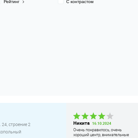
Рейтинг
С контрастом
Никита
16.10.2024
Никита
16.10.2024
 24, строение 2
Очень понравилось, очень
Очень понравилось, очень
окопольный
хороший центр, внимательные
хороший центр, внимательные
специалисты, удобное