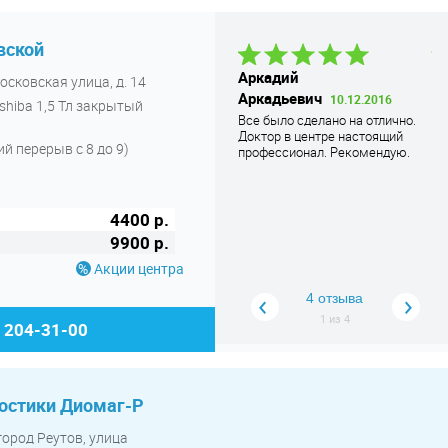
вской
Даниил В.
08.04.2021
Аркадий
Д
осковская улица, д. 14
Нареканий к клинике нет. Все,
Аркадьевич
В
10.12.2016
shiba 1,5 Тл закрытый
быстро сделали, результаты
Все было сделано на отлично.
У 
качественные, обслуживание на
Доктор в центре настоящий
ра
уровне
й перерыв с 8 до 9)
профессионал. Рекомендую.
бы
4400 р.
9900 р.
Акции центра
4 отзыва
1
из
4
) 204-31-00
остики Диомаг-Р
город Реутов, улица