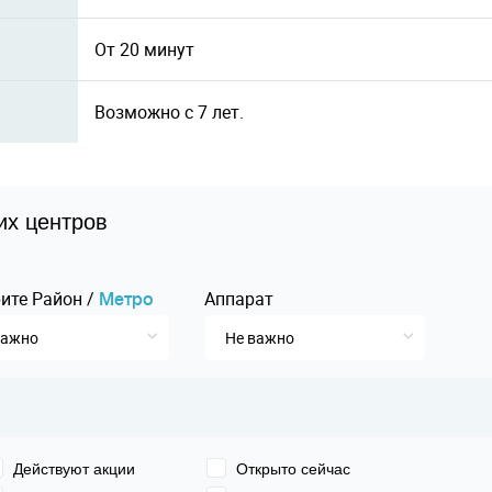
От 20 минут
Возможно с 7 лет.
их центров
ите
Pайон
/
Аппарат
Mетро
важно
Не важно
Действуют акции
Открыто сейчас