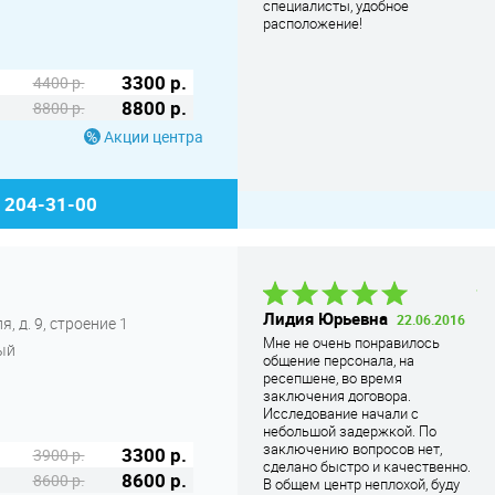
специалисты, удобное
расположение!
расположение!
3300 р.
4400 р.
8800 р.
8800 р.
Акции центра
) 204-31-00
Анастасия
Лидия Юрьевна
Та
22.06.2016
, д. 9, строение 1
Андреевна
26.09.2016
А
Мне не очень понравилось
ый
В центр мы подъехали немного
общение персонала, на
Вс
раньше времени на которое я
ресепшене, во время
чи
была записана. Меня сразу
заключения договора.
ап
приняли. Персона
... Читать
Исследование начали с
по
дальше
небольшой задержкой. По
да
заключению вопросов нет,
3300 р.
3900 р.
по
сделано быстро и качественно.
Пе
8600 р.
8600 р.
В общем центр неплохой, буду
Бы