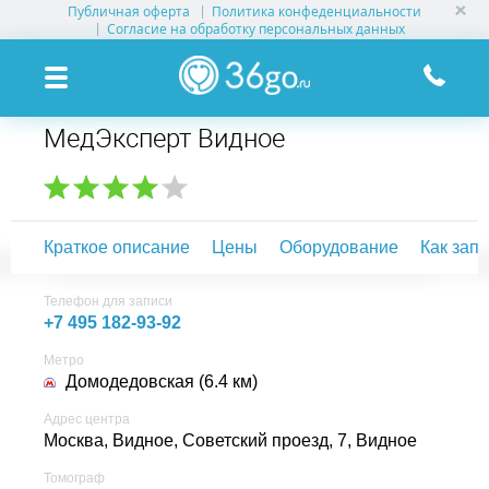
Публичная оферта
Политика конфеденциальности
УСЛУГИ КЛИНИК
Согласие на обработку персональных данных
КЛИНИКИ НА КАРТЕ
МедЭксперт Видное
ПАМЯТКА ПАЦИЕНТУ
АКЦИИ
Краткое описание
Цены
Оборудование
Как зап
О ПРОЕКТЕ
Телефон для записи
+7 495 182-93-92
Метро
Домодедовская (6.4 км)
Адрес центра
Москва, Видное,
Советский проезд, 7, Видное
Томограф