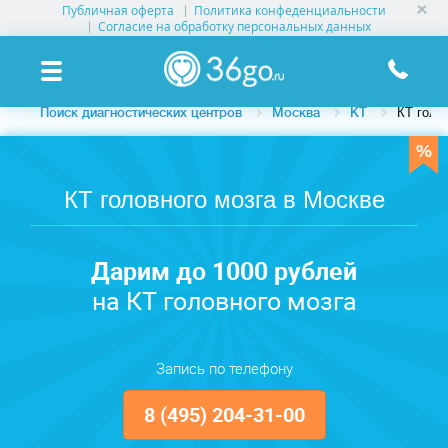
Публичная оферта
Политика конфеденциальности
УСЛУГИ КЛИНИК
Согласие на обработку персональных данных
КЛИНИКИ НА КАРТЕ
Поиск диагностических центров
Москва
КТ
КТ голо
ПАМЯТКА ПАЦИЕНТУ
АКЦИИ
КТ головного мозга в Москве
О ПРОЕКТЕ
Дарим до 1000 рублей
на КТ головного мозга
Запись по телефону
8 (495) 204-31-00