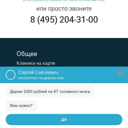
или просто звоните
8 (495) 204-31-00
Общее
Клиники на карте
Акции
Сергей Сергеевич,
×
консультант по диагностике
Памятка пациенту
О проекте
Дарим 1000 рублей на
КТ головного мозга
Статьи
Вам нужно?
Популярные исследования
ДА
МРТ головного мозга