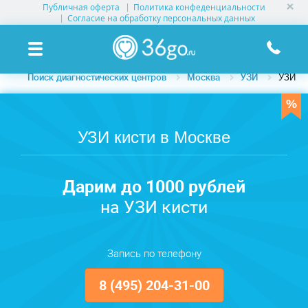
Публичная оферта
Политика конфеденциальности
УСЛУГИ КЛИНИК
Согласие на обработку персональных данных
КЛИНИКИ НА КАРТЕ
Поиск диагностических центров
Москва
УЗИ
УЗИ ки
ПАМЯТКА ПАЦИЕНТУ
АКЦИИ
УЗИ кисти в Москве
О ПРОЕКТЕ
Дарим до 1000 рублей
на УЗИ кисти
Запись по телефону
8 (495) 204-31-00