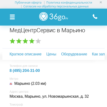
Публичная оферта
Политика конфеденциальности
УСЛУГИ КЛИНИК
Согласие на обработку персональных данных
КЛИНИКИ НА КАРТЕ
МедЦентрСервис в Марьино
ПАМЯТКА ПАЦИЕНТУ
АКЦИИ
Краткое описание
Цены
Оборудование
Как зап
О ПРОЕКТЕ
Телефон для записи
8 (495) 204-31-00
Метро
Марьино (2.03 км)
Адрес центра
Москва, Марьино,
ул. Новомарьинская, д. 32
Томограф