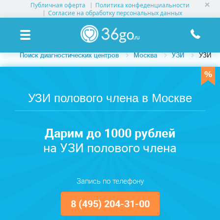
Публичная оферта
Политика конфеденциальности
УСЛУГИ КЛИНИК
Согласие на обработку персональных данных
КЛИНИКИ НА КАРТЕ
Поиск диагностических центров
Москва
УЗИ
УЗИ по
ПАМЯТКА ПАЦИЕНТУ
АКЦИИ
УЗИ полового члена в Москве
О ПРОЕКТЕ
Дарим до 1000 рублей
на УЗИ полового члена
Запись по телефону
8 (495) 204-31-00