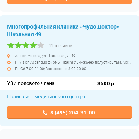
Многопрофильная клиника «Чудо Доктор»
Школьная 49
11 отзывов
Адрес: Москва, ул. Школьная, д. 49
Hi Vision Ascendus фирмы Hitachi УЗИ-сканер полуоткрытый, Accuvix XG фирмы Samsung Medison УЗИ-сканер полуоткрытый, Aplio 500 фирмы Toshiba УЗИ-сканер полуоткрытый, Aplio 400 фирмы Toshiba УЗИ-сканер полуоткрытый, Aplio i900 фирмы Toshiba/Canon УЗИ премиального класса полуоткрытый
Пн-Сб 7.00-21.00; Воскресенье 8.00-20.00
УЗИ полового члена
3500 р.
Прайс-лист медицинского центра
8 (495) 204-31-00