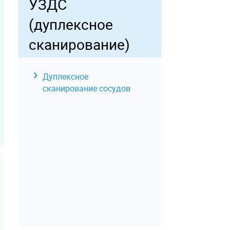
УЗДС
конечностей, зон,
отделов тела
(дуплексное
сканирование)
Дуплексное
сканирование сосудов