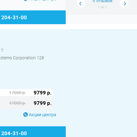
5 отзывов
1
из
5
) 204-31-00
17
ystems Corporation 128
9799 р.
17000 р.
9799 р.
17000 р.
Акции центра
) 204-31-00