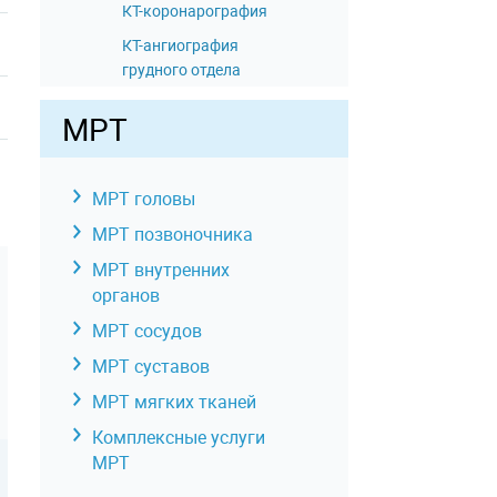
КТ-коронарография
КТ-ангиография
грудного отдела
аорты и ее ветвей
МРТ
КТ-ангиография
брюшного отдела
аорты и ее ветвей
МРТ головы
КТ сосудов верхней
МРТ позвоночника
конечности
МРТ внутренних
КТ сосудов нижних
органов
конечностей
МРТ сосудов
КТ-ангиография
артерий таза
МРТ суставов
КТ-ангиография
МРТ мягких тканей
подвздошной
Комплексные услуги
артерии
МРТ
КТ головы