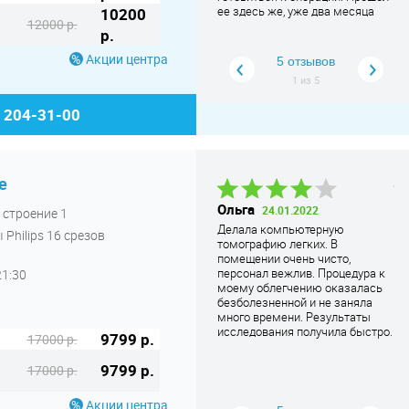
ее здесь же, уже два месяца
От
10200
12000 р.
назад. Врачи здешние свою
оп
р.
работу знают, прекрасно
ки
выполняют, придраться не к
а 
Акции центра
5 отзывов
чему. Поэтому могу сказать
вр
1
из
5
только слова благодарности.
ле
Кл
) 204-31-00
пр
ре
Сп
е
Татьяна
Ольга
А
24.01.2022
, строение 1
Геннадьевна
28.11.2024
Р
Делала компьютерную
 Philips 16 срезов
Все хорошо, быстро. Только
томографию легких. В
Мн
указатель надо повесить где-то,
помещении очень чисто,
ма
очень долго пришлось искать во
персонал вежлив. Процедура к
21:30
пу
дворах са
... Читать дальше
моему облегчению оказалась
безболезненной и не заняла
много времени. Результаты
исследования получила быстро.
9799 р.
17000 р.
9799 р.
17000 р.
Акции центра