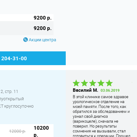
9200 р.
9200 р.
Акции центра
) 204-31-00
Виктория В.
12.09.2019
Василий М.
Ил
03.06.2019
2, стр. 11
В клинике бываю периодически,
В этой клинике самое здравое
Ра
олуоткрытый
раза три уже точно была. В
урологическое отделение на
пр
последний раз приезжала к
 КТ круглосуточно
моей памяти. После того, как
бы
узисту на обслед
... Читать
обратился за обследованием и
та
дальше
узнал свой диагноз
ко
(варикоцеле), сначала не
ко
поверил. Но результаты
се
10200
12000 р.
сомнения не вызывали, стал
ло
р.
готовиться к операции. Прошел
оп