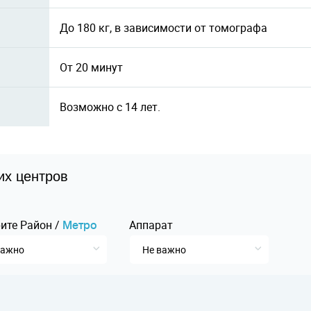
До 180 кг, в зависимости от томографа
От 20 минут
Возможно с 14 лет.
их центров
ите
Pайон
/
Аппарат
Mетро
важно
Не важно