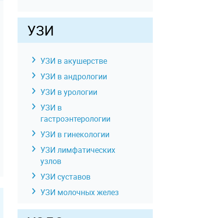
КТ позвоночника
КТ органов и мягких
УЗИ
тканей
КТ суставов и костей
УЗИ в акушерстве
Комплексные услуги КТ
УЗИ в андрологии
УЗИ в урологии
УЗИ в
гастроэнтерологии
УЗИ в гинекологии
УЗИ лимфатических
узлов
УЗИ суставов
УЗИ молочных желез
УЗИ отдельных органов,