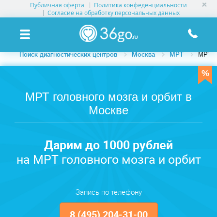
Публичная оферта
Политика конфеденциальности
УСЛУГИ КЛИНИК
Согласие на обработку персональных данных
КЛИНИКИ НА КАРТЕ
Поиск диагностических центров
Москва
МРТ
МРТ г
ПАМЯТКА ПАЦИЕНТУ
АКЦИИ
МРТ головного мозга и орбит в
Москве
О ПРОЕКТЕ
Дарим до 1000 рублей
на МРТ головного мозга и орбит
Запись по телефону
8 (495) 204-31-00