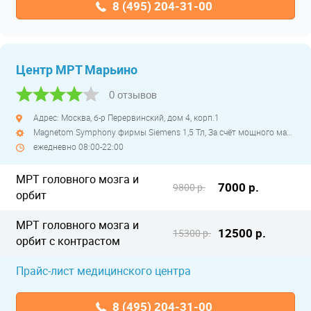
8 (495) 204-31-00
Центр МРТ Марьино
0 отзывов
Адрес: Москва, б-р Перервинский, дом 4, корп.1
Magnetom Symphony фирмы Siemens 1,5 Тл, За счёт мощного магнитного поля томограф делает снимки отличного качества. При этом в большинстве случаев не требуется введение контрастных веществ. Устройство позволяет определить любые изменения структуры тканей. закрытый высокопольный
ежедневно 08:00-22:00
МРТ головного мозга и
7000 р.
9800 р.
орбит
МРТ головного мозга и
12500 р.
15300 р.
орбит с контрастом
Прайс-лист медицинского центра
8 (495) 204-31-00