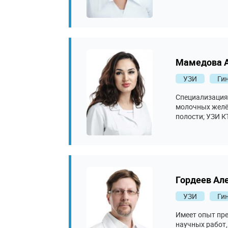
иньекционная т
Мамедова А
УЗИ
Ги
Специализация 
молочных желёз
полости; УЗИ К
сечение. Малая
лечение эрозий
видеокольпоско
удаление канд
удаление, веде
пациенток с кл
Гордеев Ал
обследований. 
гинекологии. В
УЗИ
Ги
молочной желез
— применения л
Имеет опыт пре
комбинированн
научных работ,