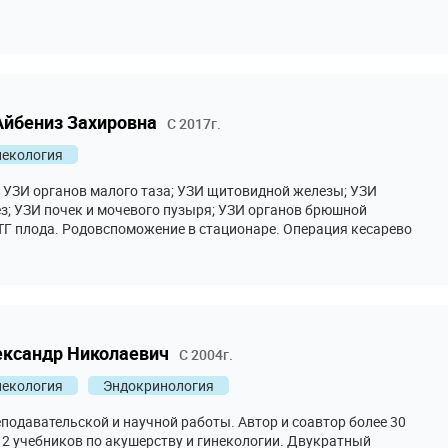
ерапия в триггерные точки (миофасциальная).
йбениз Захировна
С 2017г.
некология
УЗИ органов малого таза; УЗИ щитовидной железы; УЗИ
; УЗИ почек и мочевого пузыря; УЗИ органов брюшной
ТГ плода. Родовспоможение в стационаре. Операция кесарево
 оперативная гинекология. Ведение амбулаторных приемов,
 (Сургитрон, Фотек, ФДТ). Расширенная, простая и
пия, биопсия, конизация шейки матки. Полипэктомия,
илом и папилломатозных образований. Установка ВМС,
ние беременности, лечение бесплодия, подбор ЗГТ, ведение
иматическим периодом, назначение терапии по результатам
ександр Николаевич
С 2004г.
Ведение пациенток с эндокринологическими заболеваниями в
едение пациенток и подбор препаратов с заболеваниями
некология
Эндокринология
ы доброкачественного характера. Эстетическая гинекология
азера, гиалуроновой кислоты. Также опыт в лечении
подавательской и научной работы. Автор и соавтор более 30
ых пациентов с терапевтическими патологиями. В каких
 2 учебников по акушерству и гинекологии. Двукратный