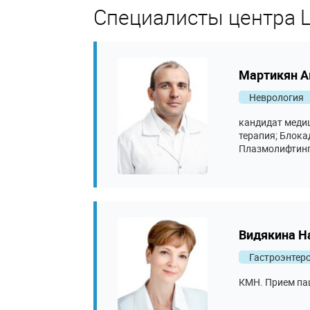
Специалисты центра 
Мартикян А
Неврология
кандидат медиц
терапия; Блока
Плазмолифтинг;
Блокада спинн
фасеточного су
субакромиально
Противовоспали
Противовоспал
Противовоспали
Видякина Н
Противовоспал
Паравертебрал
Гастроэнтер
подздошного с
пространства; 
КМН. Прием пац
сустав/на уров
препаратов в п