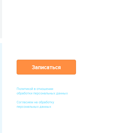
200 000
ПАЦИЕНТОВ
доверили нам
свое здоровье
Записаться
Нажимая кнопку "Записаться", вы
подтверждаете ознакомление с
Политикой в отношении
обработки персональных данных
и
Согласием на обработку
персональных данных