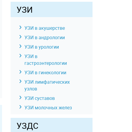
УЗИ
УЗИ в акушерстве
УЗИ в андрологии
УЗИ в урологии
УЗИ в
гастроэнтерологии
УЗИ в гинекологии
УЗИ лимфатических
узлов
УЗИ суставов
УЗИ молочных желез
УЗИ отдельных органов,
УЗДС
конечностей, зон,
отделов тела