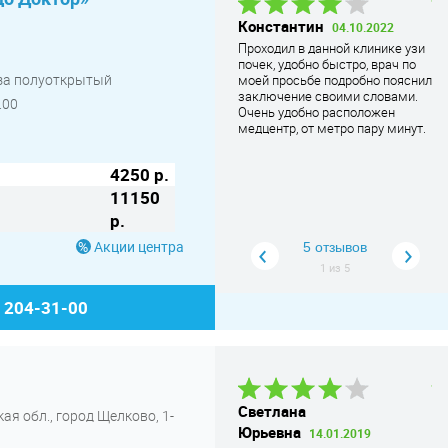
Аглая
25.06.2024
Константин
С
04.10.2022
В клинике Чудо-доктор врач
В
Проходил в данной клинике узи
#Аксёнов Юрий Анатольевич
почек, удобно быстро, врач по
Сп
моей маме проткнул кишечник
еза полуоткрытый
моей просьбе подробно пояснил
вр
при колоноскопии!
... Читать
заключение своими словами.
ра
.00
дальше
Очень удобно расположен
пр
медцентр, от метро пару минут.
уд
ва
4250 р.
11150
р.
Акции центра
5 отзывов
1
из
5
) 204-31-00
Светлана У.
20.08.2019
Светлана
Н
ая обл., город Щелково, 1-
Впервые была в «Томограде».
Юрьевна
Ю
14.01.2019
Остались только приятные