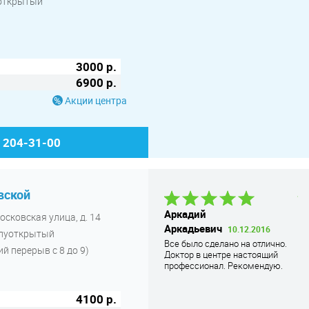
луоткрытый
3000 р.
6900 р.
Акции центра
) 204-31-00
вской
Даниил В.
08.04.2021
Аркадий
Д
осковская улица, д. 14
Нареканий к клинике нет. Все,
Аркадьевич
В
10.12.2016
олуоткрытый
быстро сделали, результаты
Все было сделано на отлично.
У 
качественные, обслуживание на
й перерыв с 8 до 9)
Доктор в центре настоящий
ра
уровне
профессионал. Рекомендую.
бы
4100 р.