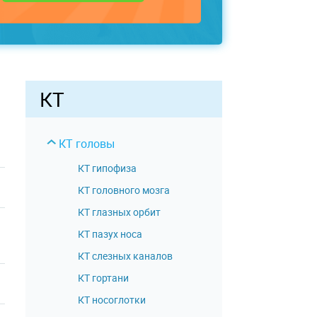
КТ
КТ головы
КТ гипофиза
КТ головного мозга
КТ глазных орбит
КТ пазух носа
КТ слезных каналов
КТ гортани
КТ носоглотки