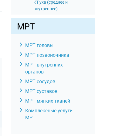
КТ уха (среднее и
внутреннее)
КТ щитовидной
МРТ
железы
КТ позвоночника
КТ сосудов
МРТ головы
КТ органов и мягких
МРТ позвоночника
тканей
МРТ внутренних
КТ суставов и костей
органов
Комплексные услуги КТ
МРТ сосудов
МРТ суставов
МРТ мягких тканей
Комплексные услуги
МРТ