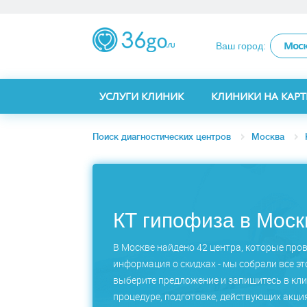
Мос
Ваш город:
УСЛУГИ КЛИНИК
КЛИНИКИ НА КАРТ
Поиск диагностических центров
Москва
КТ гипофиза в Моск
В Москве найдено 42 центра, которые пров
информация о скидках - мы собрали все эт
выберите предложение и запишитесь в кли
процедуре, подготовке, действующих акция