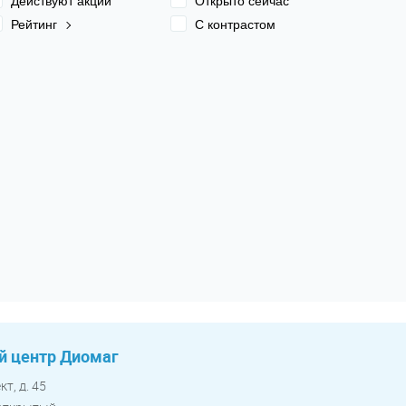
Действуют акции
Открыто сейчас
Рейтинг
С контрастом
 центр Диомаг
т, д. 45