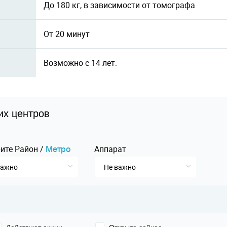
До 180 кг, в зависимости от томографа
От 20 минут
Возможно с 14 лет.
их центров
ите
Pайон
/
Аппарат
Mетро
важно
Не важно