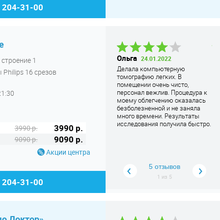
) 204-31-00
е
Татьяна
Ольга
А
24.01.2022
, строение 1
Геннадьевна
28.11.2024
Р
Делала компьютерную
 Philips 16 срезов
Все хорошо, быстро. Только
томографию легких. В
Мн
указатель надо повесить где-то,
помещении очень чисто,
ма
очень долго пришлось искать во
персонал вежлив. Процедура к
21:30
пу
дворах са
... Читать дальше
моему облегчению оказалась
безболезненной и не заняла
много времени. Результаты
исследования получила быстро.
3990 р.
3990 р.
9090 р.
9090 р.
Акции центра
5 отзывов
1
из
5
) 204-31-00
до Доктор»