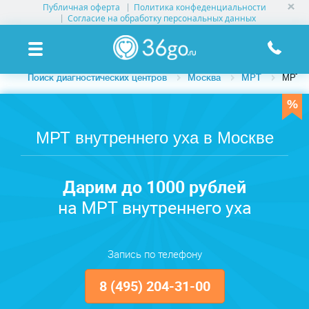
Публичная оферта
Политика конфеденциальности
УСЛУГИ КЛИНИК
Согласие на обработку персональных данных
КЛИНИКИ НА КАРТЕ
Поиск диагностических центров
Москва
МРТ
МРТ в
ПАМЯТКА ПАЦИЕНТУ
АКЦИИ
МРТ внутреннего уха в Москве
О ПРОЕКТЕ
Дарим до 1000 рублей
на МРТ внутреннего уха
Запись по телефону
8 (495) 204-31-00