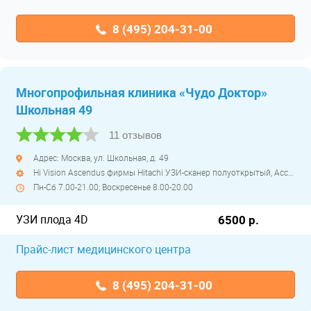
8 (495) 204-31-00
Многопрофильная клиника «Чудо Доктор»
Школьная 49
11 отзывов
Адрес: Москва, ул. Школьная, д. 49
Hi Vision Ascendus фирмы Hitachi УЗИ-сканер полуоткрытый, Accuvix XG фирмы Samsung Medison УЗИ-сканер полуоткрытый, Aplio 500 фирмы Toshiba УЗИ-сканер полуоткрытый, Aplio 400 фирмы Toshiba УЗИ-сканер полуоткрытый, Aplio i900 фирмы Toshiba/Canon УЗИ премиального класса полуоткрытый
Пн-Сб 7.00-21.00; Воскресенье 8.00-20.00
УЗИ плода 4D
6500 р.
Прайс-лист медицинского центра
8 (495) 204-31-00