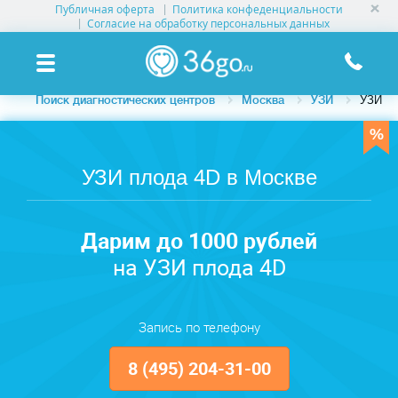
Публичная оферта
Политика конфеденциальности
УСЛУГИ КЛИНИК
Согласие на обработку персональных данных
КЛИНИКИ НА КАРТЕ
Поиск диагностических центров
Москва
УЗИ
УЗИ пл
ПАМЯТКА ПАЦИЕНТУ
АКЦИИ
УЗИ плода 4D в Москве
О ПРОЕКТЕ
Дарим до 1000 рублей
на УЗИ плода 4D
Запись по телефону
8 (495) 204-31-00