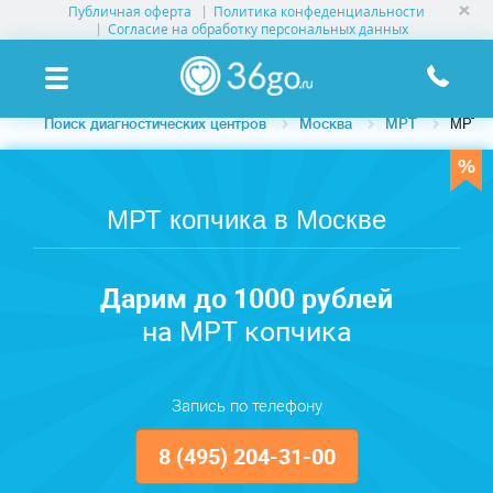
Публичная оферта
Политика конфеденциальности
УСЛУГИ КЛИНИК
Согласие на обработку персональных данных
КЛИНИКИ НА КАРТЕ
Поиск диагностических центров
Москва
МРТ
МРТ к
ПАМЯТКА ПАЦИЕНТУ
АКЦИИ
МРТ копчика в Москве
О ПРОЕКТЕ
Дарим до 1000 рублей
на МРТ копчика
Запись по телефону
8 (495) 204-31-00