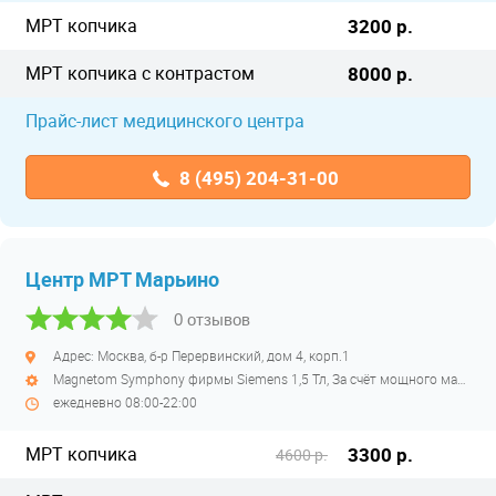
МРТ копчика
3200 р.
МРТ копчика с контрастом
8000 р.
Прайс-лист медицинского центра
8 (495) 204-31-00
Центр МРТ Марьино
0 отзывов
Адрес: Москва, б-р Перервинский, дом 4, корп.1
Magnetom Symphony фирмы Siemens 1,5 Тл, За счёт мощного магнитного поля томограф делает снимки отличного качества. При этом в большинстве случаев не требуется введение контрастных веществ. Устройство позволяет определить любые изменения структуры тканей. закрытый высокопольный
ежедневно 08:00-22:00
МРТ копчика
3300 р.
4600 р.