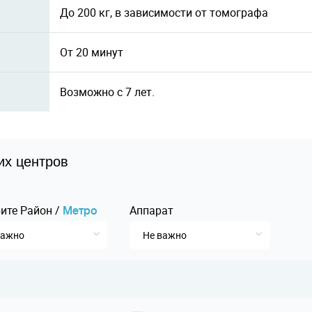
До 200 кг, в зависимости от томографа
От 20 минут
Возможно с 7 лет.
их центров
ите
Pайон
/
Аппарат
Mетро
важно
Не важно