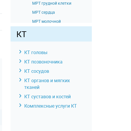
МРТ грудной клетки
МРТ сердца
МРТ молочной
железы
КТ
МРТ забрюшинного
пространства
КТ головы
МРТ поджелудочной
железы
КТ позвоночника
МРТ прямой кишки
КТ сосудов
МРТ почек
КТ органов и мягких
МРТ надпочечников
тканей
МРТ почек и
КТ суставов и костей
надпочечников
Комплексные услуги КТ
МРТ желчного
пузыря
МРТ печени