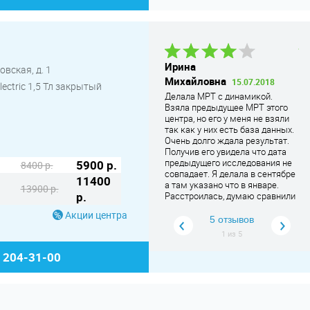
Ольга В.
21.04.2019
Ирина
Э
вская, д. 1
Клиника расположена рядом с
Михайловна
А
15.07.2018
ectric 1,5 Тл закрытый
домом, да и так я знаю, что
Делала МРТ с динамикой.
Ме
добираться удобно, рядом
Взяла предыдущее МРТ этого
до
остановки любого т
... Читать
центра, но его у меня не взяли
ра
дальше
так как у них есть база данных.
зр
Очень долго ждала результат.
сл
Получив его увидела что дата
и 
предыдущего исследования не
го
5900 р.
8400 р.
совпадает. Я делала в сентябре
со
11400
а там указано что в январе.
ло
13900 р.
р.
Расстроилась, думаю сравнили
ло
с чужим МРТ.
ре
Акции центра
вн
5 отзывов
ре
1
из
5
) 204-31-00