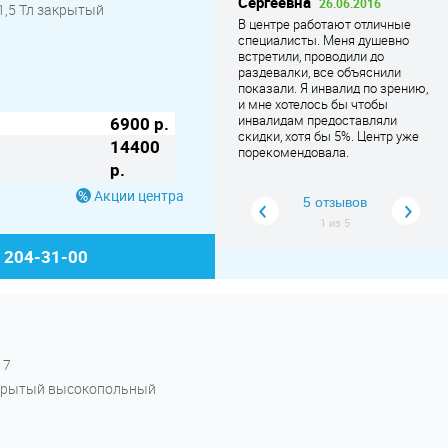
Сергеевна
В
26.06.2016
,5 Тл закрытый
Рекомендую - все идеально.
В центре работают отличные
Ра
Обслужили без задержек,
специалисты. Меня душевно
МР
результат подробно пояснили,
встретили, проводили до
От
за что врачам огром
... Читать
раздевалки, все объяснили
де
дальше
показали. Я инвалид по зрению,
пе
и мне хотелось бы чтобы
Пр
инвалидам предоставляли
кл
6900 р.
скидки, хотя бы 5%. Центр уже
то
14400
порекомендовала.
со
р.
вр
дв
Акции центра
не
5 отзывов
со
1
из
5
ле
ем
) 204-31-00
не
чт
вс
вы
пе
чт
пе
17
бо
 закрытый высокопольный
до