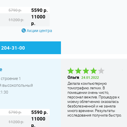
5590 р.
5790 р.
11000
11200 р.
р.
Акции центра
) 204-31-00
е
Татьяна
Ольга
А
24.01.2022
, строение 1
Геннадьевна
28.11.2024
Р
Делала компьютерную
тый высокопольный
Все хорошо, быстро. Только
томографию легких. В
Мн
21:30
указатель надо повесить где-то,
помещении очень чисто,
ма
очень долго пришлось искать во
персонал вежлив. Процедура к
пу
дворах са
... Читать дальше
моему облегчению оказалась
безболезненной и не заняла
много времени. Результаты
5590 р.
5790 р.
исследования получила быстро.
11000
11200 р.
р.