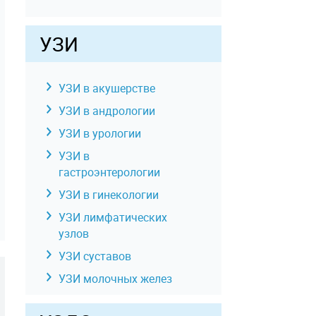
МРТ селезенки
Гидро-МРТ
УЗИ
кишечника
МР-холангиография
(МРТ желчного
УЗИ в акушерстве
пузыря и желчных
УЗИ в андрологии
протоков)
УЗИ в урологии
МРТ матки
УЗИ в
МРТ яичников
гастроэнтерологии
МРТ плода
УЗИ в гинекологии
МРТ простаты
УЗИ лимфатических
(предстательной
узлов
железы)
УЗИ суставов
МРТ мошонки
УЗИ молочных желез
МРТ мочевого
пузыря
УЗИ отдельных органов,
ьга
Людмила
Ольга
МРТ брюшной