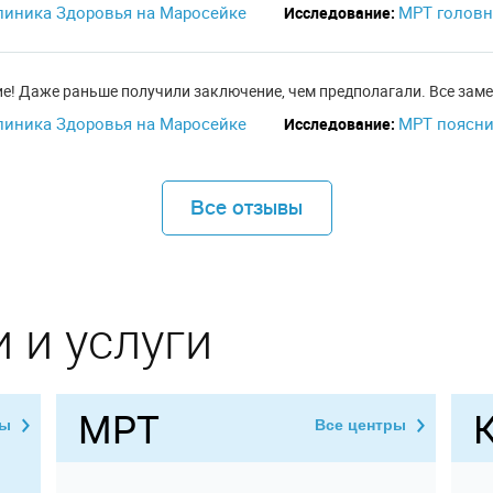
линика Здоровья на Маросейке
МРТ головн
Исследование:
е! Даже раньше получили заключение, чем предполагали. Все зам
линика Здоровья на Маросейке
МРТ поясни
Исследование:
Все отзывы
 и услуги
МРТ
ры
Все центры