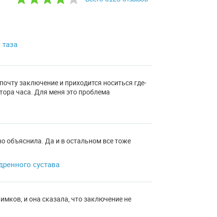
 таза
 почту заключение и приходится носиться где-
тора часа. Для меня это проблема
во объяснила. Да и в остальном все тоже
дренного сустава
мков, и она сказала, что заключение не