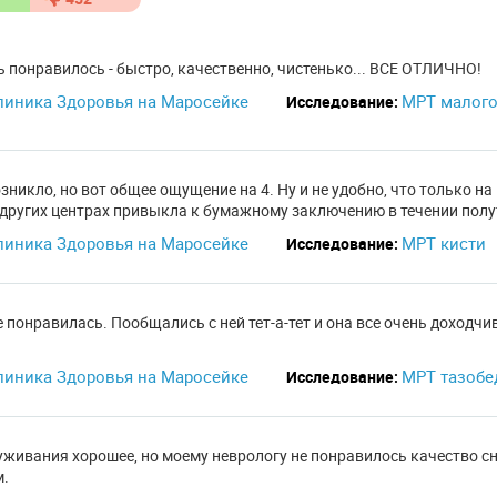
ь понравилось - быстро, качественно, чистенько... ВСЕ ОТЛИЧНО!
линика Здоровья на Маросейке
МРТ малого
Исследование:
зникло, но вот общее ощущение на 4. Ну и не удобно, что только на
 других центрах привыкла к бумажному заключению в течении полу
линика Здоровья на Маросейке
МРТ кисти
Исследование:
 понравилась. Пообщались с ней тет-а-тет и она все очень доходчи
линика Здоровья на Маросейке
МРТ тазобе
Исследование:
живания хорошее, но моему неврологу не понравилось качество сни
м.