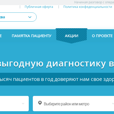
Начиная разговор с опер
Публичная оферта
Политика конфеденциальности
ква
Е
ПАМЯТКА ПАЦИЕНТУ
АКЦИИ
АКЦИИ
О ПРОЕКТЕ
выгодную диагностику в
тысяч пациентов в год доверяют нам свое здо
Выберите район или метро