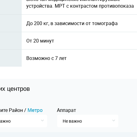
устройства. МРТ с контрастом противопоказа
До 200 кг, в зависимости от томографа
От 20 минут
Возможно с 7 лет
их центров
ите
Pайон
/
Аппарат
Mетро
важно
Не важно