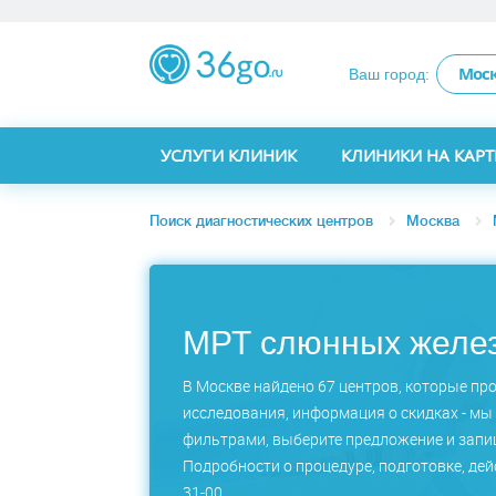
Мос
Ваш город:
УСЛУГИ КЛИНИК
КЛИНИКИ НА КАРТ
Поиск диагностических центров
Москва
МРТ слюнных желез
В Москве найдено 67 центров, которые пр
исследования, информация о скидках - мы 
фильтрами, выберите предложение и запиш
Подробности о процедуре, подготовке, дей
31-00.