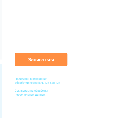
брожелательно.
200 000
ПАЦИЕНТОВ
доверили нам
свое здоровье
Записаться
Нажимая кнопку "Записаться", вы
подтверждаете ознакомление с
Политикой в отношении
обработки персональных данных
и
Согласием на обработку
персональных данных