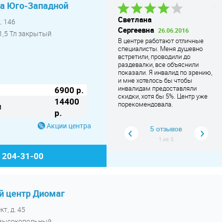
на Юго-Западной
Сергей
Светлана
Ол
. 146
Владимирович
12.07.2018
Сергеевна
В
26.06.2016
,5 Тл закрытый
Рекомендую - все идеально.
В центре работают отличные
Ра
Обслужили без задержек,
специалисты. Меня душевно
МР
результат подробно пояснили,
встретили, проводили до
От
за что врачам огром
... Читать
раздевалки, все объяснили
де
дальше
показали. Я инвалид по зрению,
пе
и мне хотелось бы чтобы
Пр
инвалидам предоставляли
кл
6900 р.
скидки, хотя бы 5%. Центр уже
то
14400
порекомендовала.
со
м
р.
вр
дв
Акции центра
не
5 отзывов
со
1
из
5
ле
ем
) 204-31-00
не
чт
вс
вы
пе
 центр Диомаг
чт
пе
т, д. 45
бо
й высокопольный