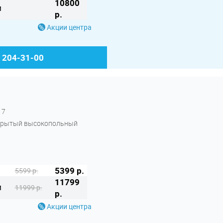
10800
м
р.
Акции центра
) 204-31-00
17
 закрытый высокопольный
5399 р.
5599 р.
11799
м
11999 р.
р.
Акции центра