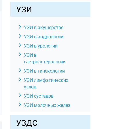
УЗИ
УЗИ в акушерстве
УЗИ в андрологии
УЗИ в урологии
УЗИ в
гастроэнтерологии
УЗИ в гинекологии
УЗИ лимфатических
узлов
УЗИ суставов
УЗИ молочных желез
УЗИ отдельных органов,
УЗДС
конечностей, зон,
отделов тела