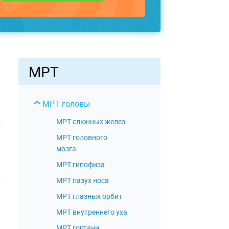
МРТ
МРТ головы
МРТ слюнных желез
МРТ головного
мозга
МРТ гипофиза
МРТ пазух носа
МРТ глазных орбит
МРТ внутреннего уха
МРТ гортани