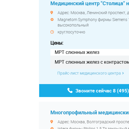
Медицинский центр "Столица" 
Адрес: Москва, Ленинский проспект, д
Magnetom Symphony фирмы Siemens 1
высокопольный
круглосуточно
Цены:
МРТ слюнных желез
МРТ слюнных желез с контрасто
Прайс-лист медицинского центра
Звоните сейчас
8 (495
Многопрофильный медицинский
Адрес: Москва, Волгоградский проспек
Intera фирмы Philips 1,5 Тл закрыты