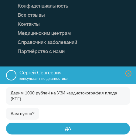
Конфиденциальность
Все отзывы
Контакты
Медицинским центрам
Справочник заболеваний
Партнёрство с нами
Мы в социальных сетях:
Сергей Сергеевич,
×
консультант по диагностике
Дарим 1000 рублей на
УЗИ кардиотокография плода
(КТГ)
Вам нужно?
ДА