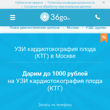
Публичная оферта
Политика конфеденциальности
УСЛУГИ КЛИНИК
Согласие на обработку персональных данных
КЛИНИКИ НА КАРТЕ
Поиск диагностических центров
Москва
УЗДС (дуплексн
ПАМЯТКА ПАЦИЕНТУ
АКЦИИ
УЗИ кардиотокография плода
(КТГ) в Москве
О ПРОЕКТЕ
Дарим до 1000 рублей
на УЗИ кардиотокография плода
(КТГ)
Запись по телефону