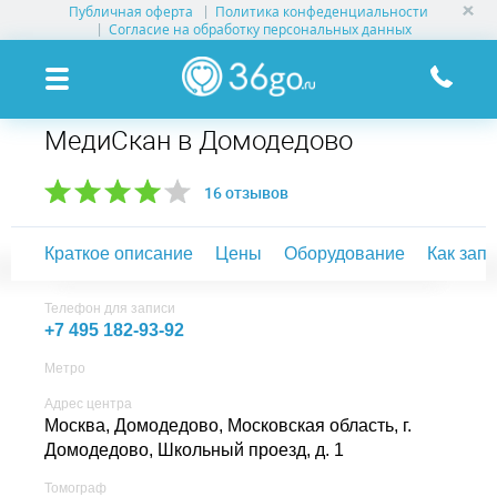
Публичная оферта
Политика конфеденциальности
УСЛУГИ КЛИНИК
Согласие на обработку персональных данных
КЛИНИКИ НА КАРТЕ
МедиСкан в Домодедово
ПАМЯТКА ПАЦИЕНТУ
16 отзывов
АКЦИИ
Краткое описание
Цены
Оборудование
Как зап
О ПРОЕКТЕ
Телефон для записи
+7 495 182-93-92
Метро
Адрес центра
Москва, Домодедово,
Московская область, г.
Домодедово, Школьный проезд, д. 1
Томограф