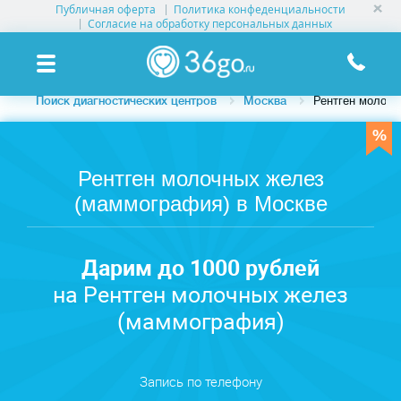
Публичная оферта
Политика конфеденциальности
УСЛУГИ КЛИНИК
Согласие на обработку персональных данных
КЛИНИКИ НА КАРТЕ
Поиск диагностических центров
Москва
Рентген молочн
ПАМЯТКА ПАЦИЕНТУ
АКЦИИ
Рентген молочных желез
(маммография) в Москве
О ПРОЕКТЕ
Дарим до 1000 рублей
на Рентген молочных желез
(маммография)
Запись по телефону