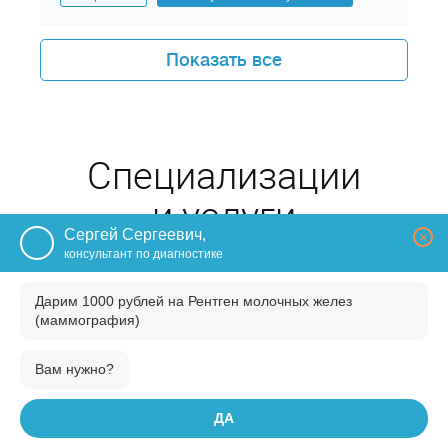
состояния костно-суставного аппарата,
дает информацию о расположения
внутренних...
Показать все
Специализации
и услуги
Сергей Сергеевич,
×
консультант по диагностике
УЗДС
Дарим 1000 рублей на
Рентген молочных желез
(дуплексное
(маммография)
сканирование)
Вам нужно?
МРТ
ДА