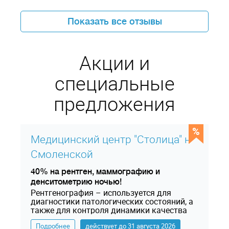
Показать все отзывы
Акции и
специальные
предложения
Медицинский центр "Столица" на
Смоленской
40% на рентген, маммографию и
денситометрию ночью!
Рентгенография – используется для
диагностики патологических состояний, а
также для контроля динамики качества
лечения. Рентген назначается при
Подробнее
действует до 31 августа 2026
различных травмах, для исследования