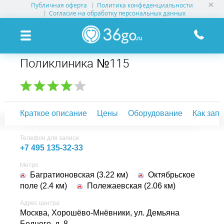
Публичная оферта
Политика конфеденциальности
УСЛУГИ КЛИНИК
Согласие на обработку персональных данных
КЛИНИКИ НА КАРТЕ
Поликлиника №115
ПАМЯТКА ПАЦИЕНТУ
АКЦИИ
Краткое описание
Цены
Оборудование
Как зап
О ПРОЕКТЕ
Телефон для записи
+7 495 135-32-33
Метро
Багратионовская (3.22 км)
Октябрьское
поле (2.4 км)
Полежаевская (2.06 км)
Адрес центра
Москва, Хорошёво-Мнёвники,
ул. Демьяна
Бедного, д. 8