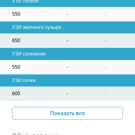
УЗИ печени
550
-
-
УЗИ желчного пузыря
650
-
-
УЗИ селезенки
550
-
-
УЗИ почек
600
-
-
Показать все