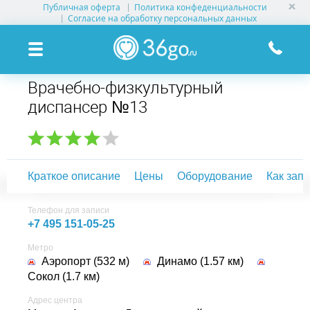
Публичная оферта
Политика конфеденциальности
УСЛУГИ КЛИНИК
Согласие на обработку персональных данных
КЛИНИКИ НА КАРТЕ
Врачебно-физкультурный
ПАМЯТКА ПАЦИЕНТУ
диспансер №13
АКЦИИ
О ПРОЕКТЕ
Краткое описание
Цены
Оборудование
Как зап
Телефон для записи
+7 495 151-05-25
Метро
Аэропорт (532 м)
Динамо (1.57 км)
Сокол (1.7 км)
Адрес центра