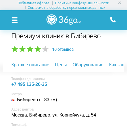
Публичная оферта
Политика конфеденциальности
УСЛУГИ КЛИНИК
Согласие на обработку персональных данных
КЛИНИКИ НА КАРТЕ
Премиум клиник в Бибирево
ПАМЯТКА ПАЦИЕНТУ
10 отзывов
АКЦИИ
Краткое описание
Цены
Оборудование
Как зап
О ПРОЕКТЕ
Телефон для записи
+7 495 135-26-35
Метро
Бибирево (1.83 км)
Адрес центра
Москва, Бибирево,
ул. Корнейчука, д. 54
Томограф