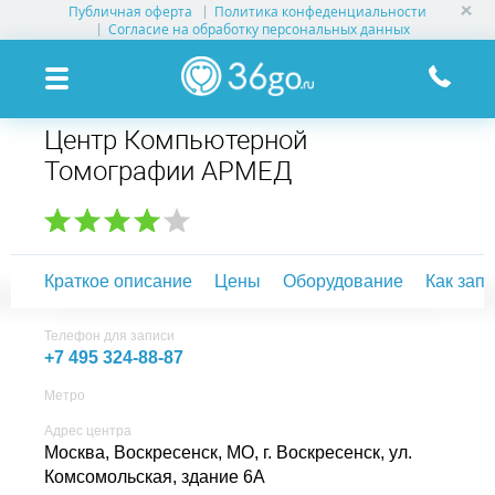
Публичная оферта
Политика конфеденциальности
УСЛУГИ КЛИНИК
Согласие на обработку персональных данных
КЛИНИКИ НА КАРТЕ
Центр Компьютерной
ПАМЯТКА ПАЦИЕНТУ
Томографии АРМЕД
АКЦИИ
О ПРОЕКТЕ
Краткое описание
Цены
Оборудование
Как зап
Телефон для записи
+7 495 324-88-87
Метро
Адрес центра
Москва, Воскресенск,
МО, г. Воскресенск, ул.
Комсомольская, здание 6А