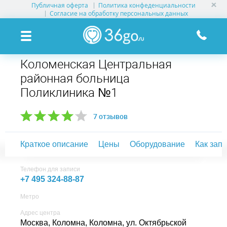
Публичная оферта
Политика конфеденциальности
УСЛУГИ КЛИНИК
Согласие на обработку персональных данных
КЛИНИКИ НА КАРТЕ
Коломенская Центральная
ПАМЯТКА ПАЦИЕНТУ
районная больница
Поликлиника №1
АКЦИИ
7 отзывов
О ПРОЕКТЕ
Краткое описание
Цены
Оборудование
Как зап
Телефон для записи
+7 495 324-88-87
Метро
Адрес центра
Москва, Коломна,
Коломна, ул. Октябрьской