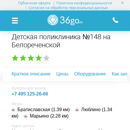
Публичная оферта
Политика конфеденциальности
УСЛУГИ КЛИНИК
Согласие на обработку персональных данных
КЛИНИКИ НА КАРТЕ
Детская поликлиника №148 на
ПАМЯТКА ПАЦИЕНТУ
Белореченской
АКЦИИ
О ПРОЕКТЕ
Краткое описание
Цены
Оборудование
Как зап
Телефон для записи
+7 495 125-26-66
Метро
Братиславская (1.39 км)
Люблино (1.34
км)
Марьино (2.28 км)
Адрес центра