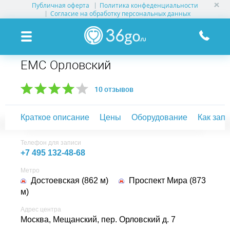
Публичная оферта
Политика конфеденциальности
УСЛУГИ КЛИНИК
Согласие на обработку персональных данных
КЛИНИКИ НА КАРТЕ
ЕМС Орловский
ПАМЯТКА ПАЦИЕНТУ
10 отзывов
АКЦИИ
Краткое описание
Цены
Оборудование
Как зап
О ПРОЕКТЕ
Телефон для записи
+7 495 132-48-68
Метро
Достоевская (862 м)
Проспект Мира (873
м)
Адрес центра
Москва, Мещанский,
пер. Орловский д. 7