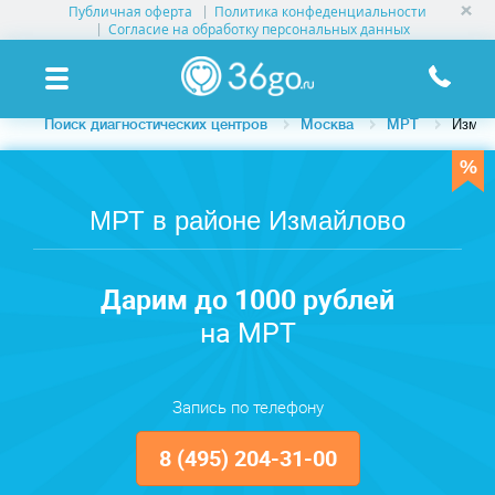
Публичная оферта
Политика конфеденциальности
УСЛУГИ КЛИНИК
Согласие на обработку персональных данных
КЛИНИКИ НА КАРТЕ
Поиск диагностических центров
Москва
МРТ
Измай
ПАМЯТКА ПАЦИЕНТУ
АКЦИИ
МРТ в районе Измайлово
О ПРОЕКТЕ
Дарим до 1000 рублей
на МРТ
Запись по телефону
8 (495) 204-31-00