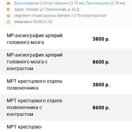
Братиславская
(2.9 км),
Марьино
(3.79 км),
Текстильщики
(2.79 км)
Адрес: Москва, ул. Люблинская, д. 42 Д
Magnetom Impact фирмы Siemens 1,0 Тл полуоткрытый
ежедневно 09:00-21:00
МР-ангиография артерий
3800 р.
головного мозга
МР-ангиография артерий
головного мозга с
8600 р.
контрастом
МРТ крестцового отдела
3800 р.
позвоночника
МРТ крестцового отдела
позвоночника с
8600 р.
контрастом
МРТ крестцово-