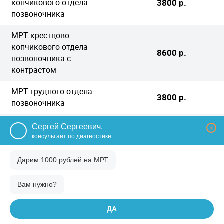
копчикового отдела
3800 р.
позвоночника
МРТ крестцово-
копчикового отдела
8600 р.
позвоночника с
контрастом
МРТ грудного отдела
3800 р.
позвоночника
МРТ грудного отдела
Сергей Сергеевич,
×
позвоночника с
8600 р.
консультант по диагностике
контрастом
Дарим 1000 рублей на
МРТ
МРТ шейного отдела
3800 р.
позвоночника
Вам нужно?
МРТ шейного отдела
ДА
позвоночника с
8600 р.