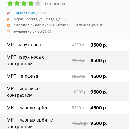
0 отзывов
Савеловская
(714 м)
Адрес: Москва, ул. Правды, д. 23
Magneton Avanto фирмы Siemens 1,5 Тл полуоткрытый
ежедневно 07:00-23:00
МРТ пазух носа
3500 р.
4200 р.
МРТ пазух носа с
8500 р.
9200 р.
контрастом
МРТ гипофиза
4500 р.
5200 р.
МРТ гипофиза с
9500 р.
10200 р.
контрастом
МРТ глазных орбит
4500 р.
5200 р.
МРТ глазных орбит с
9500 р.
10200 р.
контрастом