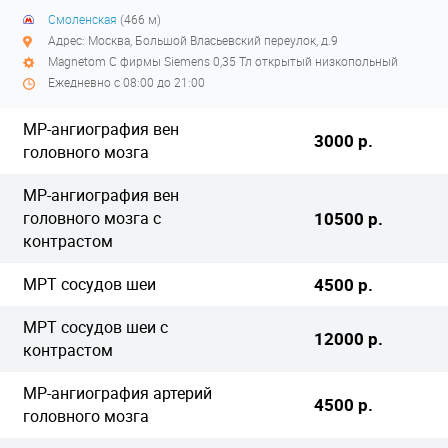
Смоленская
(466 м)
Адрес: Москва, Большой Власьевский переулок, д.9
Magnetom C фирмы Siemens 0,35 Тл открытый низкопольный
Ежедневно с 08:00 до 21:00
МР-ангиография вен
3000 р.
головного мозга
МР-ангиография вен
головного мозга с
10500 р.
контрастом
МРТ сосудов шеи
4500 р.
МРТ сосудов шеи с
12000 р.
контрастом
МР-ангиография артерий
4500 р.
головного мозга