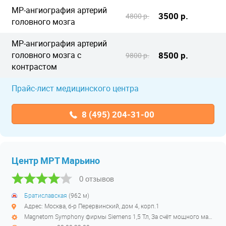
МР-ангиография артерий
3500 р.
4800 р.
головного мозга
МР-ангиография артерий
головного мозга с
8500 р.
9800 р.
контрастом
Прайс-лист медицинского центра
8 (495) 204-31-00
Центр МРТ Марьино
0 отзывов
Братиславская
(962 м)
Адрес: Москва, б-р Перервинский, дом 4, корп.1
Magnetom Symphony фирмы Siemens 1,5 Тл, За счёт мощного магнитного поля томограф делает снимки отличного качества. При этом в большинстве случаев не требуется введение контрастных веществ. Устройство позволяет определить любые изменения структуры тканей. закрытый высокопольный