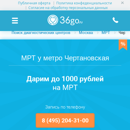
Публичная оферта
Политика конфеденциальности
УСЛУГИ КЛИНИК
Согласие на обработку персональных данных
КЛИНИКИ НА КАРТЕ
Поиск диагностических центров
Москва
МРТ
Черта
ПАМЯТКА ПАЦИЕНТУ
АКЦИИ
МРТ у метро Чертановская
О ПРОЕКТЕ
Дарим до 1000 рублей
на МРТ
Запись по телефону
8 (495) 204-31-00