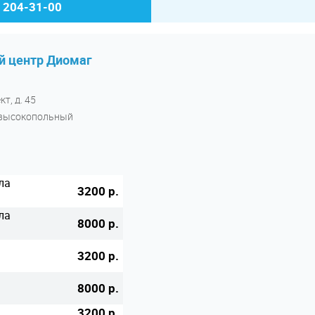
) 204-31-00
 центр Диомаг
т, д. 45
й высокопольный
ла
3200 р.
ла
8000 р.
3200 р.
8000 р.
3200 р.