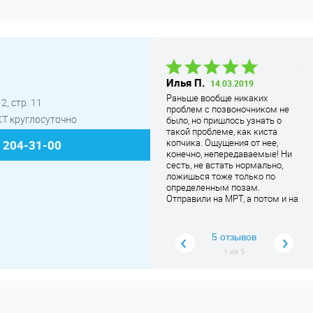
Виктория В.
12.09.2019
Илья П.
Ти
14.03.2019
В клинике бываю периодически,
Раньше вообще никаких
Ни
2, стр. 11
раза три уже точно была. В
проблем с позвоночником не
во
последний раз приезжала к
 КТ круглосуточно
было, но пришлось узнать о
па
узисту на обслед
... Читать
такой проблеме, как киста
до
дальше
копчика. Ощущения от нее,
ес
) 204-31-00
конечно, непередаваемые! Ни
по
сесть, не встать нормально,
ув
ложишься тоже только по
за
определенным позам.
бл
Отправили на МРТ, а потом и на
ми
операцию. Как сказал врач, что
ко
киста может быть врожденной,
гр
а проявиться вообще в любое
ст
5 отзывов
время. И обследование, и
бо
1
из
5
лечение проходил в Бест
вы
Клиник. В принципе, все у меня
Се
прошло нормально,
за
результатом я доволен.
ра
Спасибо!
и 
но