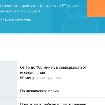
в клиники и подробную информацию о МРТ, узнаете
те записаться со скидкой.
тавляются
бесплатно
.
От 15 до 180 минут, в зависимости от
исследования
60 минут
c контрастом
По назначению врача.
Подготовка требуется для отдельных