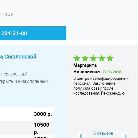
це
, стр.3
) 204-31-00
на Смоленской
Олеся
Маргарита
Н
Владимировна
18.07.2018
Николаевна
0
27.06.2016
переулок, д.9
У меня клаустрофобия, и с
В 
В центре квалифицированный
открытый низкопольный
первого раза пройти МРТ у
пр
персонал. Заключение
меня не получилось.
Пе
получила сразу после
Перебороть страх мне помог
...
де
исследования. Рекомендую.
Читать дальше
до
пе
дв
ст
3000 р.
кл
Ма
10500
ещ
р.
5 отзывов