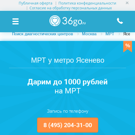
Публичная оферта
Политика конфеденциальности
УСЛУГИ КЛИНИК
Согласие на обработку персональных данных
КЛИНИКИ НА КАРТЕ
Поиск диагностических центров
Москва
МРТ
Ясене
ПАМЯТКА ПАЦИЕНТУ
АКЦИИ
МРТ у метро Ясенево
О ПРОЕКТЕ
Дарим до 1000 рублей
на МРТ
Запись по телефону
8 (495) 204-31-00