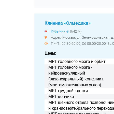
Клиника «Олмедика»
Кузьминки
(642 м)
Адрес: Москва, ул. Зеленодольская, д.
Пн-Пт 07:30-20:00, Сб 08:00-20:00, Вс 
Цены:
МРТ головного мозга и орбит
МРТ головного мозга -
нейроваскулярный
(вазоневральный) конфликт
(мостомозжечковых углов)
МРТ грудной клетки
МРТ копчика
МРТ шейного отдела позвоночни
и краниовертебрального переход