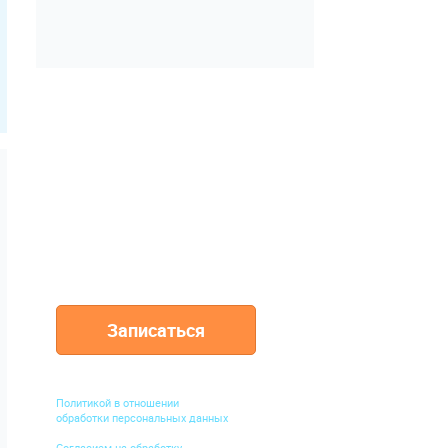
200 000
ПАЦИЕНТОВ
доверили нам
свое здоровье
Записаться
Нажимая кнопку "Записаться", вы
подтверждаете ознакомление с
Политикой в отношении
обработки персональных данных
и
Согласием на обработку