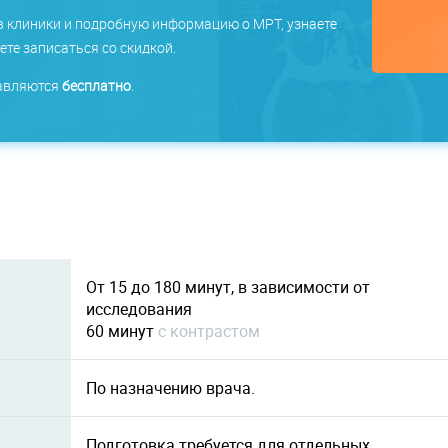
в клиники и подробную информацию о МРТ, узнаете
те записаться со скидкой.
тавляются
бесплатно
.
От 15 до 180 минут, в зависимости от
исследования
60 минут
c контрастом
По назначению врача.
Подготовка требуется для отдельных