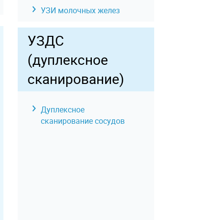
УЗИ молочных желез
УЗИ отдельных органов,
УЗДС
конечностей, зон,
отделов тела
(дуплексное
сканирование)
Дуплексное
сканирование сосудов