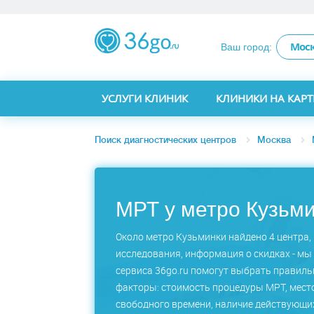
Мос
Ваш город:
УСЛУГИ КЛИНИК
КЛИНИКИ НА КАРТ
Поиск диагностических центров
Москва
МРТ у метро Кузьм
Около метро Кузьминки найдено 4 центра,
исследования, информация о скидках - мы 
сервиса 36go.ru помогут выбрать правил
факторы: стоимость процедуры МРТ, место
свободного времени, наличие действующих