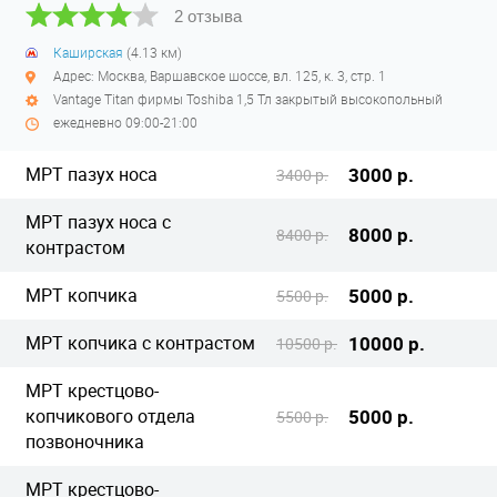
2 отзыва
Каширская
(4.13 км)
Адрес: Москва, Варшавское шоссе, вл. 125, к. 3, стр. 1
Vantage Titan фирмы Toshiba 1,5 Тл закрытый высокопольный
ежедневно 09:00-21:00
МРТ пазух носа
3000 р.
3400 р.
МРТ пазух носа с
8000 р.
8400 р.
контрастом
МРТ копчика
5000 р.
5500 р.
МРТ копчика с контрастом
10000 р.
10500 р.
МРТ крестцово-
копчикового отдела
5000 р.
5500 р.
позвоночника
МРТ крестцово-