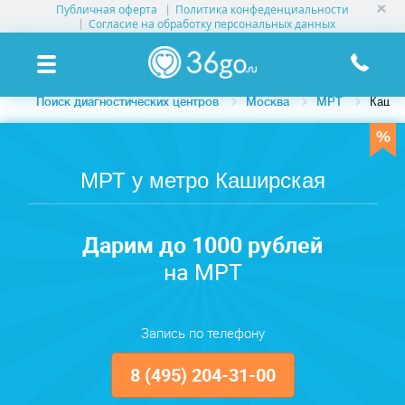
Публичная оферта
Политика конфеденциальности
УСЛУГИ КЛИНИК
Согласие на обработку персональных данных
КЛИНИКИ НА КАРТЕ
Поиск диагностических центров
Москва
МРТ
Кашир
ПАМЯТКА ПАЦИЕНТУ
АКЦИИ
МРТ у метро Каширская
О ПРОЕКТЕ
Дарим до 1000 рублей
на МРТ
Запись по телефону
8 (495) 204-31-00