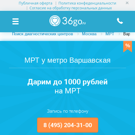
Публичная оферта
Политика конфеденциальности
УСЛУГИ КЛИНИК
Согласие на обработку персональных данных
КЛИНИКИ НА КАРТЕ
Поиск диагностических центров
Москва
МРТ
Варша
ПАМЯТКА ПАЦИЕНТУ
АКЦИИ
МРТ у метро Варшавская
О ПРОЕКТЕ
Дарим до 1000 рублей
на МРТ
Запись по телефону
8 (495) 204-31-00