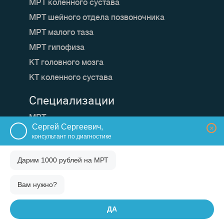
МРТ коленного сустава
МРТ шейного отдела позвоночника
МРТ малого таза
МРТ гипофиза
КТ головного мозга
КТ коленного сустава
Специализации
МРТ
Сергей Сергеевич,
×
КТ
консультант по диагностике
О проекте
Дарим 1000 рублей на
МРТ
Зачем мы это делаем
Вам нужно?
Как это работает?
Конфиденциальность
ДА
Все отзывы