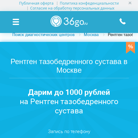
Публичная оферта
Политика конфеденциальности
УСЛУГИ КЛИНИК
Согласие на обработку персональных данных
КЛИНИКИ НА КАРТЕ
Поиск диагностических центров
Москва
Рентген тазобе
ПАМЯТКА ПАЦИЕНТУ
АКЦИИ
Рентген тазобедренного сустава в
Москве
О ПРОЕКТЕ
Дарим до 1000 рублей
на Рентген тазобедренного
сустава
Запись по телефону