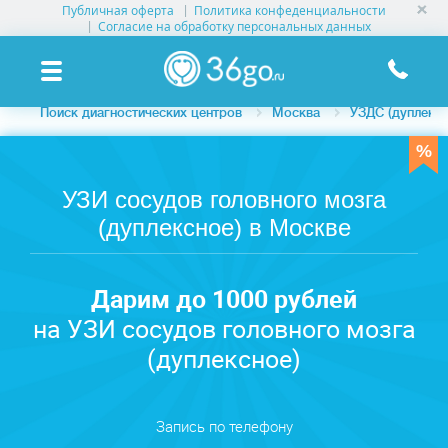
Публичная оферта
Политика конфеденциальности
УСЛУГИ КЛИНИК
Согласие на обработку персональных данных
КЛИНИКИ НА КАРТЕ
Поиск диагностических центров
Москва
УЗДС (дуплексн
ПАМЯТКА ПАЦИЕНТУ
АКЦИИ
УЗИ сосудов головного мозга
(дуплексное) в Москве
О ПРОЕКТЕ
Дарим до 1000 рублей
на УЗИ сосудов головного мозга
(дуплексное)
Запись по телефону