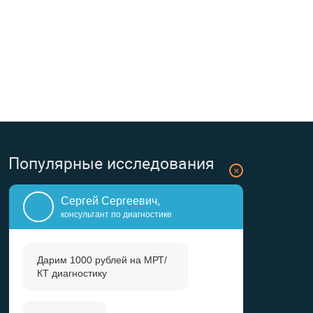
Популярные исследования
×
МРТ головного мозга
Сергей Сергеевич,
МРТ коленного сустава
консультант по диагностике
МРТ шейного отдела позвоночника
МРТ малого таза
Дарим 1000 рублей на
МРТ/
МРТ гипофиза
КТ диагностику
КТ головного мозга
КТ коленного сустава