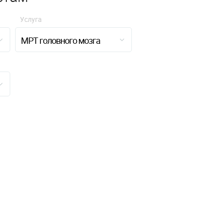
Услуга
МРТ головного мозга