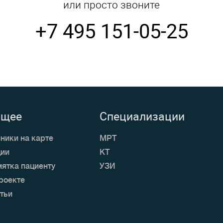
или просто звоните
+7 495 151-05-25
бщее
Специализации
ники на карте
МРТ
ии
КТ
ятка пациенту
УЗИ
роекте
тьи