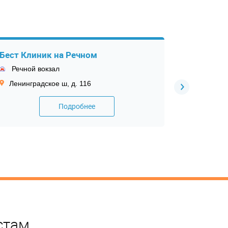
Бест Клиник на Речном
Клиника 
Московс
Речной вокзал
Химки, М
Ленинградское ш, д. 116
Подробнее
стам