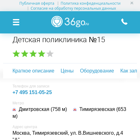
Публичная оферта
Политика конфеденциальности
УСЛУГИ КЛИНИК
Согласие на обработку персональных данных
КЛИНИКИ НА КАРТЕ
Детская поликлиника №15
ПАМЯТКА ПАЦИЕНТУ
АКЦИИ
Краткое описание
Цены
Оборудование
Как зап
О ПРОЕКТЕ
Телефон для записи
+7 495 151-05-25
Метро
Дмитровская (758 м)
Тимирязевская (653
м)
Адрес центра
Москва, Тимирязевский,
ул. В.Вишневского, д.4
"А"