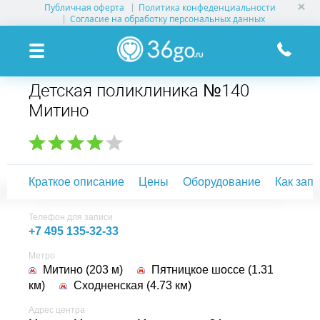
Публичная оферта
Политика конфеденциальности
УСЛУГИ КЛИНИК
Согласие на обработку персональных данных
КЛИНИКИ НА КАРТЕ
Детская поликлиника №140
ПАМЯТКА ПАЦИЕНТУ
Митино
АКЦИИ
О ПРОЕКТЕ
Краткое описание
Цены
Оборудование
Как зап
Телефон для записи
+7 495 135-32-33
Метро
Митино (203 м)
Пятницкое шоссе (1.31
км)
Сходненская (4.73 км)
Адрес центра