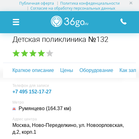
Публичная оферта
Политика конфеденциальности
УСЛУГИ КЛИНИК
Согласие на обработку персональных данных
КЛИНИКИ НА КАРТЕ
Детская поликлиника №132
ПАМЯТКА ПАЦИЕНТУ
АКЦИИ
Краткое описание
Цены
Оборудование
Как зап
О ПРОЕКТЕ
Телефон для записи
+7 495 152-17-27
Метро
Румянцево (164.37 км)
Адрес центра
Москва, Ново-Переделкино,
ул. Новоорловская,
д.2, корп.1