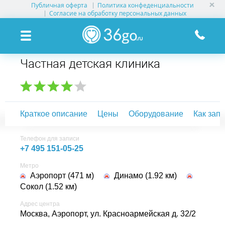
Публичная оферта
Политика конфеденциальности
УСЛУГИ КЛИНИК
Согласие на обработку персональных данных
КЛИНИКИ НА КАРТЕ
Частная детская клиника
ПАМЯТКА ПАЦИЕНТУ
АКЦИИ
Краткое описание
Цены
Оборудование
Как зап
О ПРОЕКТЕ
Телефон для записи
+7 495 151-05-25
Метро
Аэропорт (471 м)
Динамо (1.92 км)
Сокол (1.52 км)
Адрес центра
Москва, Аэропорт,
ул. Красноармейская д. 32/2