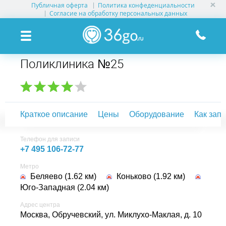
Публичная оферта
Политика конфеденциальности
УСЛУГИ КЛИНИК
Согласие на обработку персональных данных
КЛИНИКИ НА КАРТЕ
Поликлиника №25
ПАМЯТКА ПАЦИЕНТУ
АКЦИИ
Краткое описание
Цены
Оборудование
Как зап
О ПРОЕКТЕ
Телефон для записи
+7 495 106-72-77
Метро
Беляево (1.62 км)
Коньково (1.92 км)
Юго-Западная (2.04 км)
Адрес центра
Москва, Обручевский,
ул. Миклухо-Маклая, д. 10