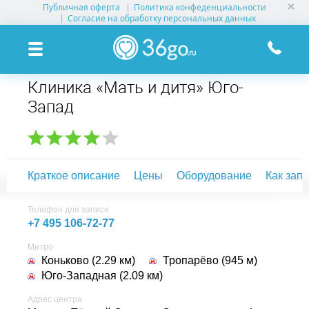
Публичная оферта
Политика конфеденциальности
УСЛУГИ КЛИНИК
Согласие на обработку персональных данных
КЛИНИКИ НА КАРТЕ
Клиника «Мать и дитя» Юго-
ПАМЯТКА ПАЦИЕНТУ
Запад
АКЦИИ
О ПРОЕКТЕ
Краткое описание
Цены
Оборудование
Как зап
Телефон для записи
+7 495 106-72-77
Метро
Коньково (2.29 км)
Тропарёво (945 м)
Юго-Западная (2.09 км)
Адрес центра